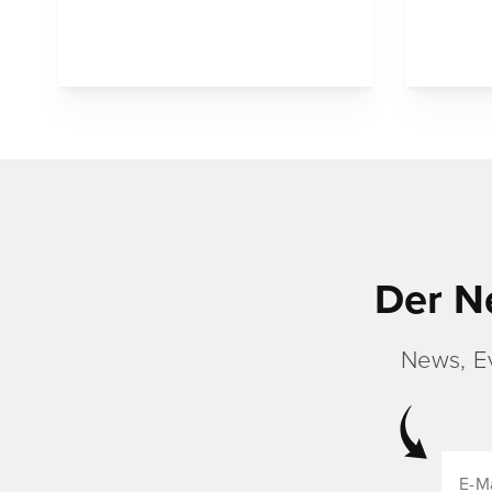
Der N
News, E