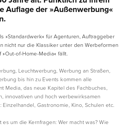
0 Jahre alt. Pünktlich zu ihrem
erte Auflage der »Außenwerbung«
n.
 als »Standardwerk« für Agenturen, Auftraggeber
en nicht nur die Klassiker unter den Werbeformen
f »Out-of-Home-Media« fällt.
erbung, Leuchtwerbung, Werbung an Straßen,
rbung bis hin zu Events kommen alle
t Media, das neue Kapitel des Fachbuches,
en, innovativen und hoch werbewirksamen
: Einzelhandel, Gastronomie, Kino, Schulen etc.
eht es um die Kernfragen: Wer macht was? Wie