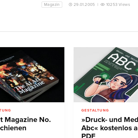
Magazin
29.01.2005
|
10253 Views
LTUNG
GESTALTUNG
rt Magazine No.
»Druck- und Med
schienen
Abc« kostenlos a
PDF