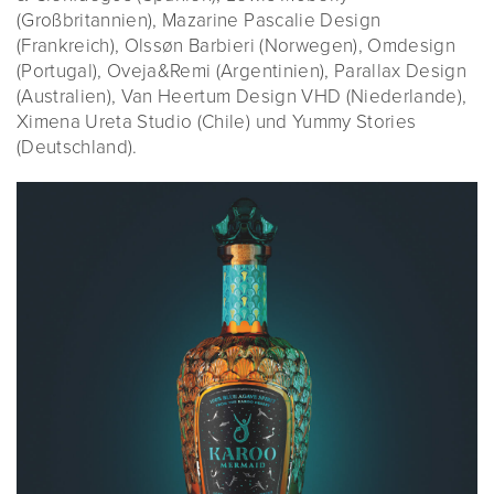
(Großbritannien), Mazarine Pascalie Design
(Frankreich), Olssøn Barbieri (Norwegen), Omdesign
(Portugal), Oveja&Remi (Argentinien), Parallax Design
(Australien), Van Heertum Design VHD (Niederlande),
Ximena Ureta Studio (Chile) und Yummy Stories
(Deutschland).