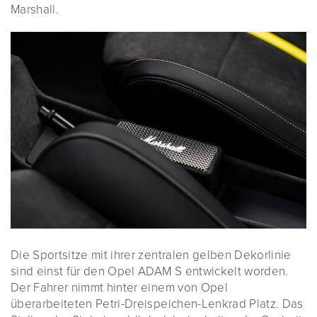
Marshall.
Die Sportsitze mit ihrer zentralen gelben Dekorlinie
sind einst für den Opel ADAM S entwickelt worden.
Der Fahrer nimmt hinter einem von Opel
überarbeiteten Petri-Dreispeichen-Lenkrad Platz. Das