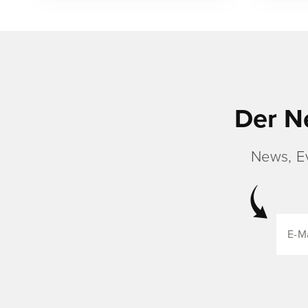
Der N
News, E