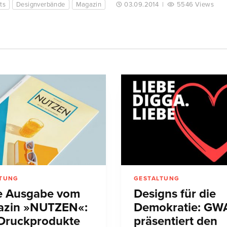
ts
Designverbände
Magazin
03.09.2014
|
5546 Views
LTUNG
GESTALTUNG
 Ausgabe vom
Designs für die
zin »NUTZEN«:
Demokratie: GW
Druckprodukte
präsentiert den