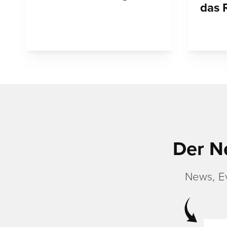
das 
Der N
News, E