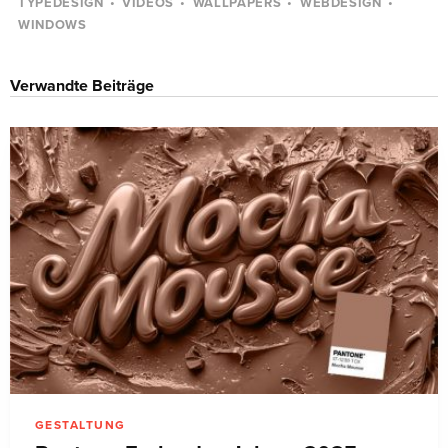
TYPEDESIGN
VIDEOS
WALLPAPERS
WEBDESIGN
WINDOWS
Verwandte Beiträge
GESTALTUNG