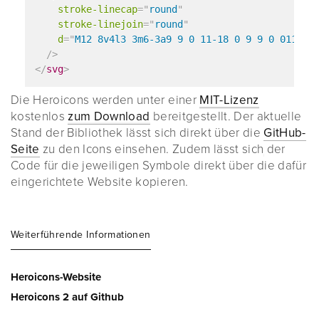
stroke-linecap
=
"
round
"
stroke-linejoin
=
"
round
"
d
=
"
M12 8v4l3 3m6-3a9 9 0 11-18 0 9 9 0 0118 0
/>
</
svg
>
Die Heroicons werden unter einer
MIT-Lizenz
kostenlos
zum Download
bereitgestellt. Der aktuelle
Stand der Bibliothek lässt sich direkt über die
GitHub-
Seite
zu den Icons einsehen. Zudem lässt sich der
Code für die jeweiligen Symbole direkt über die dafür
eingerichtete Website kopieren.
Weiterführende Informationen
Heroicons-Website
Heroicons 2 auf Github