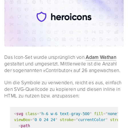
Das Icon-Set wurde ursprünglich von
Adam Wathan
gestaltet und umgesetzt. Mittlerweile ist die Anzahl
der sogenannten »Contributor« auf 26 angewachsen.
Um die Symbole zu verwenden, reicht es aus, einfach
den SVG-Quellcode zu kopieren und diesen inline in
HTML zu nutzen bzw. anzupassen:
<
svg
class
=
"
h-6 w-6 text-gray-500
"
fill
=
"
none
"
viewBox
=
"
0 0 24 24
"
stroke
=
"
currentColor
"
stroke-
<
path