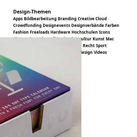
Design-Themen
Apps
Bildbearbeitung
Branding
Creative Cloud
Crowdfunding
Designevents
Designverbände
Farben
Fashion
Freeloads
Hardware
Hochschulen
Icons
Illustration
Infografik
Kalender
Kultur
Kunst
Mac
Magazin
Papiermuster
PDF
Poster
Recht
Sport
Statistiken
Trends
Tutorials
Typedesign
Videos
Wallpapers
Webdesign
Windows