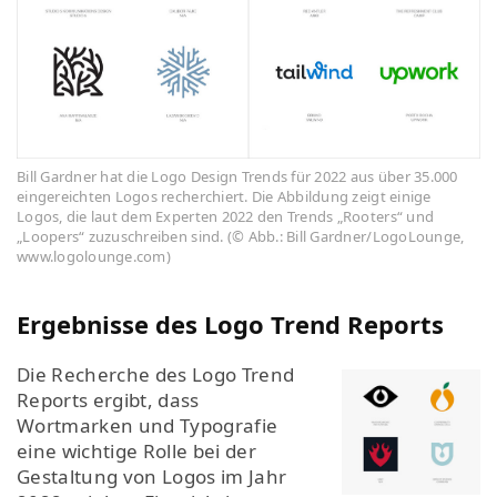
Bill Gardner hat die Logo Design Trends für 2022 aus über 35.000
eingereichten Logos recherchiert. Die Abbildung zeigt einige
Logos, die laut dem Experten 2022 den Trends „Rooters“ und
„Loopers“ zuzuschreiben sind. (© Abb.: Bill Gardner/LogoLounge,
www.logolounge.com)
Ergebnisse des Logo Trend Reports
Die Recherche des Logo Trend
Reports ergibt, dass
Wortmarken und Typografie
eine wichtige Rolle bei der
Gestaltung von Logos im Jahr