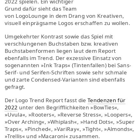
2022 spielen. Ein wichtiger
Grund dafür sieht das Team
von LogoLounge in dem Drang von Kreativen,
visuell einprägsame Logos erschaffen zu wollen.
Umgekehrter Kontrast sowie das Spiel mit
verschlungenen Buchstaben bzw. kreativen
Buchstabenformen liegen laut dem Report
ebenfalls im Trend. Der exzessive Einsatz von
sogenannten »Ink Traps« (Tintenfallen) bei Sans-
Serif- und Serifen-Schriften sowie sehr schmale
und zarte Condensed-Varianten sind ebenfalls
gefragt.
Der Logo Trend Report fasst die
Tendenzen für
2022
unter den Begrifflichkeiten »BowTies«,
»Uvula«, »Rooters«, »Reverse Stress«, »Loopers«,
»Over Arching«, »Whiplash«, »Hand Dots«, »Super
Traps«, »Pinched«, »VariRay«, »Tight«, »Almonds«,
»Trellis« und »Macaroni« zusammen.