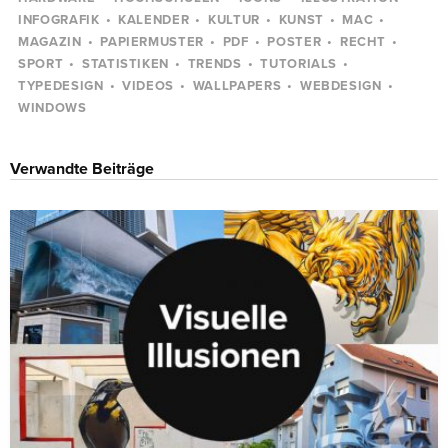
INFOGRAFIK
KALENDER
KULTUR
KUNST
MAC
MAGAZIN
PAPIERMUSTER
PDF
POSTER
RECHT
SPORT
STATISTIKEN
TRENDS
TUTORIALS
TYPEDESIGN
VIDEOS
WALLPAPERS
WEBDESIGN
WINDOWS
Verwandte Beiträge