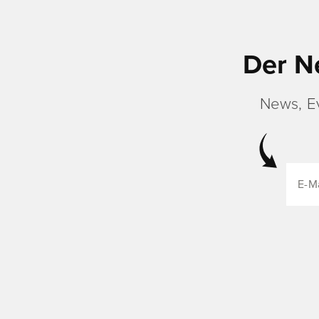
Der N
News, E