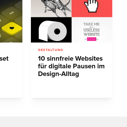
GESTALTUNG
set
10 sinnfreie Websites
m
für digitale Pausen im
Design-Alltag