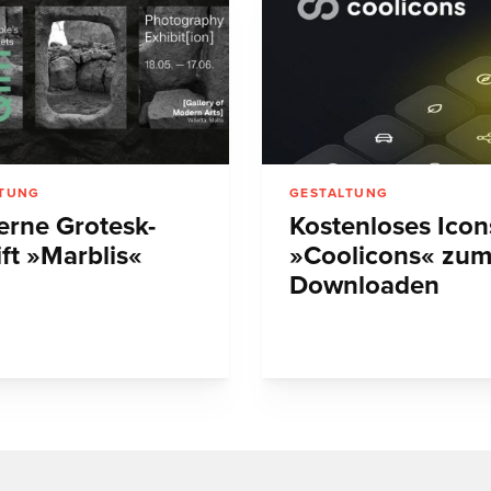
LTUNG
GESTALTUNG
rne Grotesk-
Kostenloses Icon
ift »Marblis«
»Coolicons« zu
Downloaden