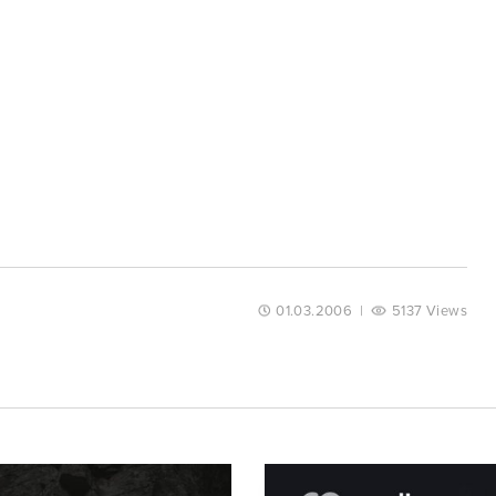
01.03.2006
|
5137 Views