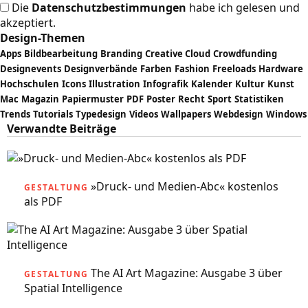
Die
Datenschutzbestimmungen
habe ich gelesen und
akzeptiert.
Design-Themen
Apps
Bildbearbeitung
Branding
Creative Cloud
Crowdfunding
Designevents
Designverbände
Farben
Fashion
Freeloads
Hardware
Hochschulen
Icons
Illustration
Infografik
Kalender
Kultur
Kunst
Mac
Magazin
Papiermuster
PDF
Poster
Recht
Sport
Statistiken
Trends
Tutorials
Typedesign
Videos
Wallpapers
Webdesign
Windows
Verwandte Beiträge
»Druck- und Medien-Abc« kostenlos
GESTALTUNG
als PDF
The AI Art Magazine: Ausgabe 3 über
GESTALTUNG
Spatial Intelligence