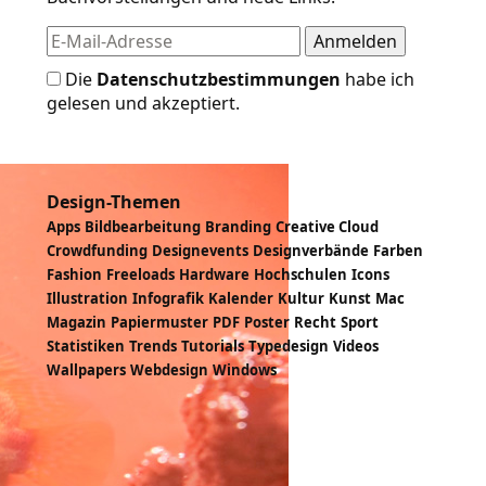
Die
Datenschutzbestimmungen
habe ich
gelesen und akzeptiert.
Design-Themen
Apps
Bildbearbeitung
Branding
Creative Cloud
Crowdfunding
Designevents
Designverbände
Farben
Fashion
Freeloads
Hardware
Hochschulen
Icons
Illustration
Infografik
Kalender
Kultur
Kunst
Mac
Magazin
Papiermuster
PDF
Poster
Recht
Sport
Statistiken
Trends
Tutorials
Typedesign
Videos
Wallpapers
Webdesign
Windows