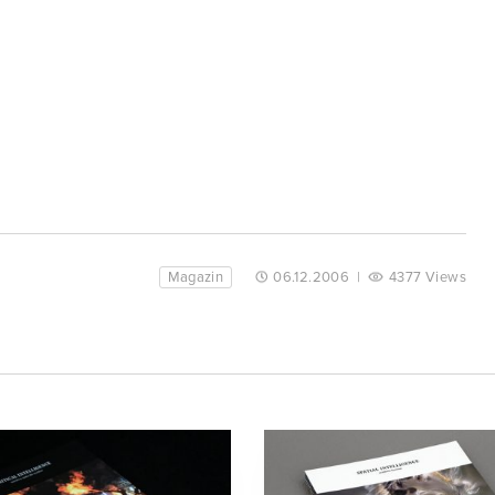
Magazin
06.12.2006
|
4377 Views