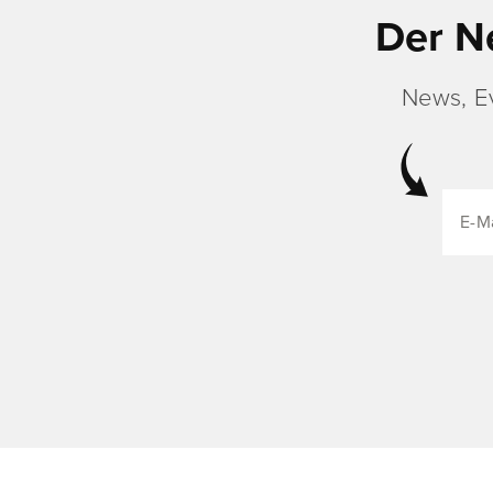
Der N
News, E