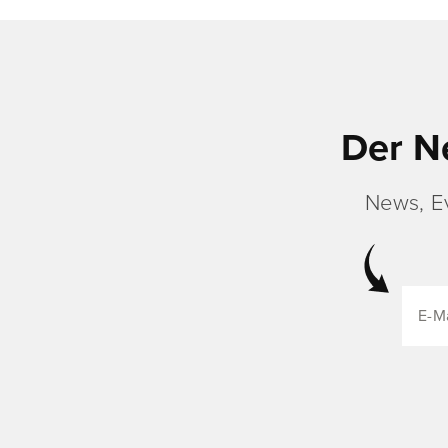
Der N
News, E