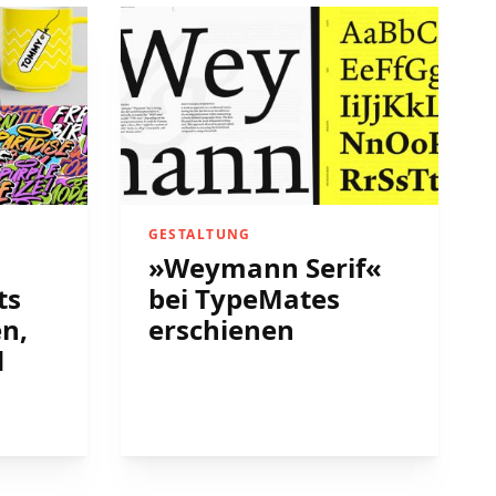
GESTALTUNG
»Weymann Serif«
ts
bei TypeMates
en,
erschienen
d