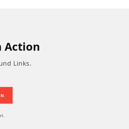
n Action
und Links.
rt.