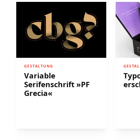
GESTALTUNG
GESTA
Variable
Typ
Serifenschrift »PF
ersc
Grecia«