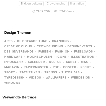
Bildbearbeitung
Crowdfunding
Illustration
13.02.2017
|
5124 Views
Design-Themen
APPS
BILDBEARBEITUNG
BRANDING
CREATIVE CLOUD
CROWDFUNDING
DESIGNEVENTS
DESIGNVERBÄNDE
FARBEN
FASHION
FREELOADS
HARDWARE
HOCHSCHULEN
ICONS
ILLUSTRATION
INFOGRAFIK
KALENDER
KULTUR
KUNST
MAC
MAGAZIN
PAPIERMUSTER
PDF
POSTER
RECHT
SPORT
STATISTIKEN
TRENDS
TUTORIALS
TYPEDESIGN
VIDEOS
WALLPAPERS
WEBDESIGN
WINDOWS
Verwandte Beiträge