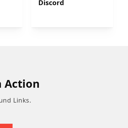
Discord
n Action
und Links.