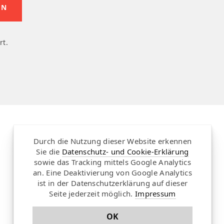
rt.
Durch die Nutzung dieser Website erkennen
Folgen
Partnersites
Sie die
Datenschutz- und Cookie-Erklärung
sowie das Tracking mittels Google Analytics
Twitter
Rullkötter AGD
an. Eine Deaktivierung von Google Analytics
Facebook
Jazz for me
ist in der Datenschutzerklärung auf dieser
RSS-Feed
Seite jederzeit möglich.
Impressum
Newsletter
OK