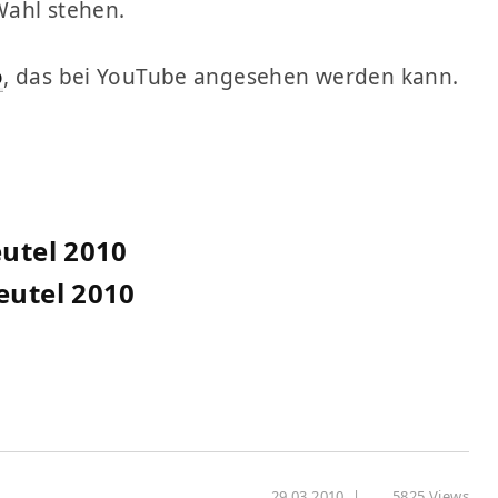
Wahl stehen.
o
, das bei YouTube angesehen werden kann.
utel 2010
eutel 2010
29.03.2010
|
5825 Views