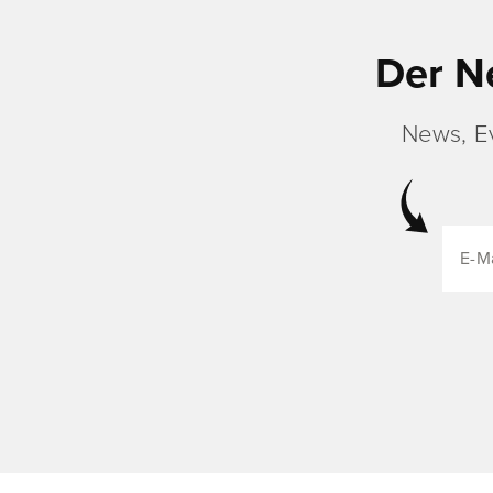
Der N
News, E