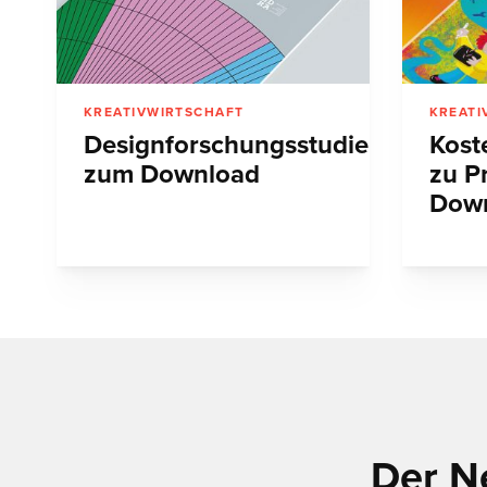
KREATIVWIRTSCHAFT
KREATI
Designforschungsstudie
Kost
zum Download
zu P
Dow
Der N