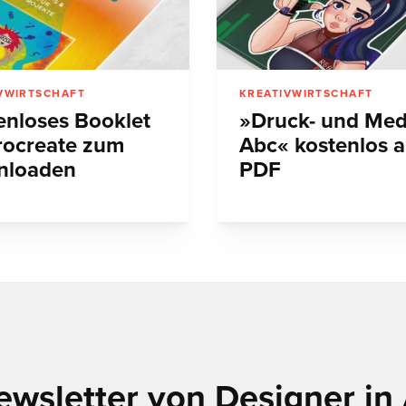
VWIRTSCHAFT
KREATIVWIRTSCHAFT
enloses Booklet
»Druck- und Med
rocreate zum
Abc« kostenlos a
nloaden
PDF
ewsletter von Designer in 