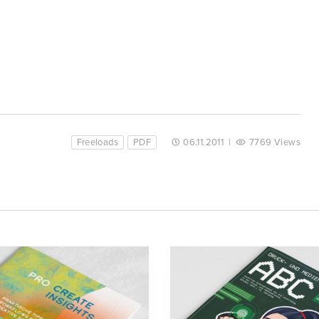
Freeloads
PDF
06.11.2011
|
7769 Views