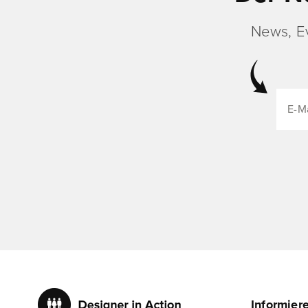
News, E
Informier