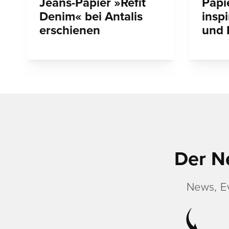
Jeans-Papier »Refit
Papi
Denim« bei Antalis
inspi
erschienen
und
Der N
News, E