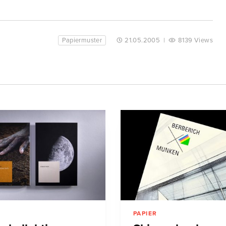
Papiermuster
21.05.2005
|
8139 Views
PAPIER