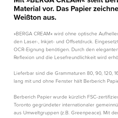
Mit »BERGA CREAM« stellt Berbe
Material vor. Das Papier zeich
Weißton aus.
»BERGA CREAM« wird ohne optische Aufheller h
den Laser-, Inkjet- und Offsetdruck. Eingesetz
OCR-Eignung benötigen. Durch den eleganten
Reflexion und die Lesefreundlichkeit wird erhö
Lieferbar sind die Grammaturen 80, 90, 120,
lang mit und ohne Fenster hält Berberich Papi
Berberich Papier wurde kürzlich FSC-zertifizier
Toronto gegründeter internationaler gemeinnü
aus Umweltgruppen (z.B. Greenpeace). Mit 