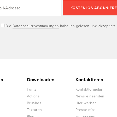
Die
Datenschutzbestimmungen
habe ich gelesen und akzeptiert.
en
Downloaden
Kontaktieren
Fonts
Kontaktformular
Actions
News einsenden
Brushes
Hier werben
Texturen
Presseinfos
Plug-ins
Impressum/