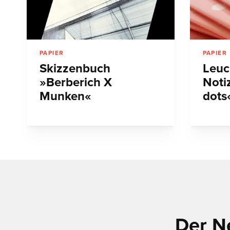
PAPIER
PAPIER
Skizzenbuch
Leuc
»Berberich X
Noti
Munken«
dots
Der N