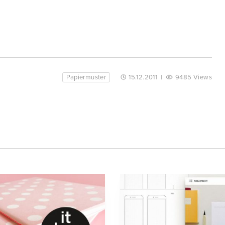
Papiermuster
15.12.2011
|
9485 Views