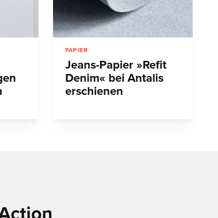
PAPIER
Jeans-Papier »Refit
gen
Denim« bei Antalis
n
erschienen
Action