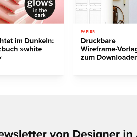
PAPIER
htet im Dunkeln:
Druckbare
zbuch »white
Wireframe-Vorla
«
zum Downloade
ewsletter von Designer in 