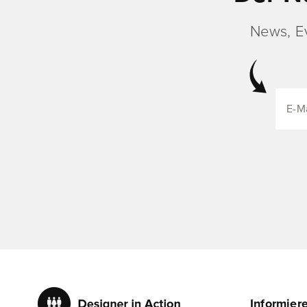
News, E
Informier