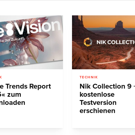
K
TECHNIK
e Trends Report
Nik Collection 9 
5« zum
kostenlose
nloaden
Testversion
erschienen