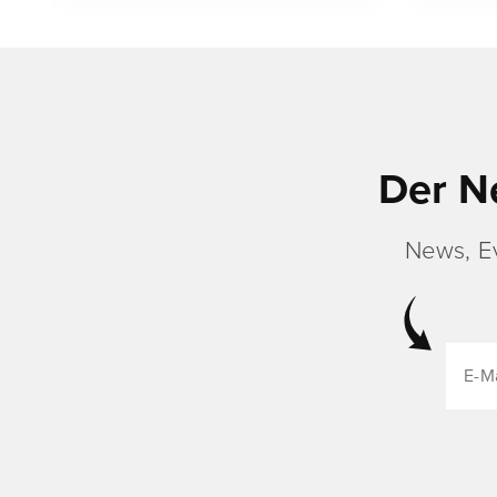
Der N
News, E