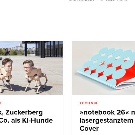
K
TECHNIK
, Zuckerberg
»notebook 26« m
Co. als KI-Hunde
lasergestanztem
Cover