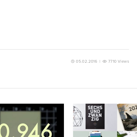
05.02.2016
|
7710 Views