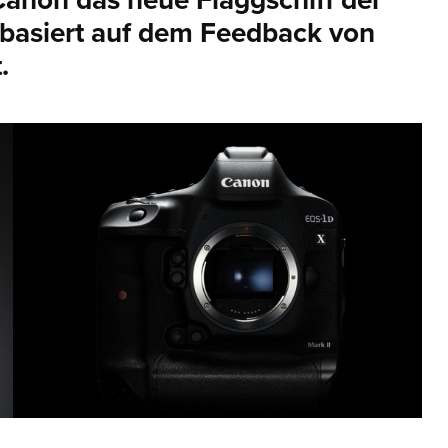
 Canon das neue Flaggschiff der
 basiert auf dem Feedback von
.