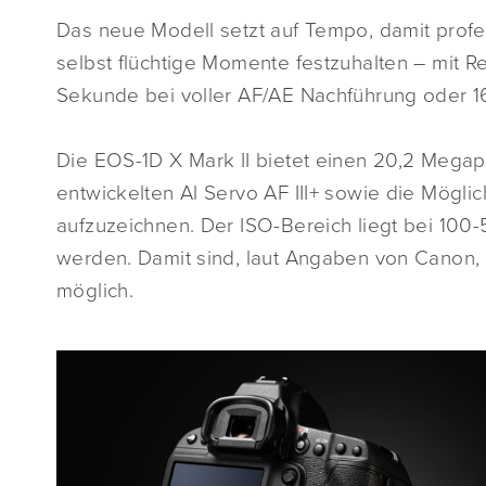
Das neue Modell setzt auf Tempo, damit prof
selbst flüchtige Momente festzuhalten – mit R
Sekunde bei voller AF/AE Nachführung oder 1
Die EOS-1D X Mark II bietet einen 20,2 Mega
entwickelten Al Servo AF III+ sowie die Mögli
aufzuzeichnen. Der ISO-Bereich liegt bei 100
werden. Damit sind, laut Angaben von Canon, 
möglich.