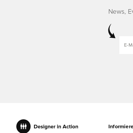
News, E
Informier