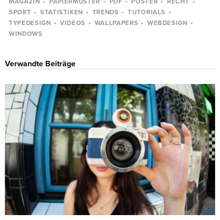
MAGAZIN
PAPIERMUSTER
PDF
POSTER
RECHT
SPORT
STATISTIKEN
TRENDS
TUTORIALS
TYPEDESIGN
VIDEOS
WALLPAPERS
WEBDESIGN
WINDOWS
Verwandte Beiträge