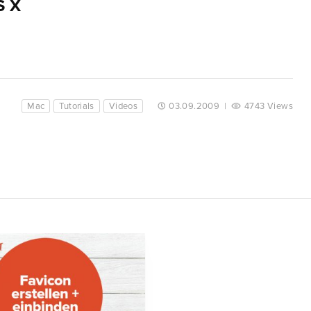
S X
Mac
Tutorials
Videos
03.09.2009
|
4743 Views