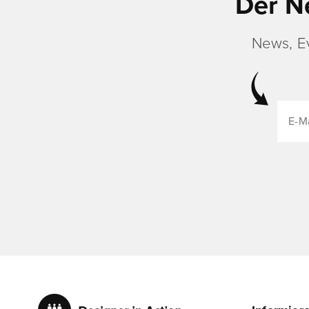
Der N
News, E