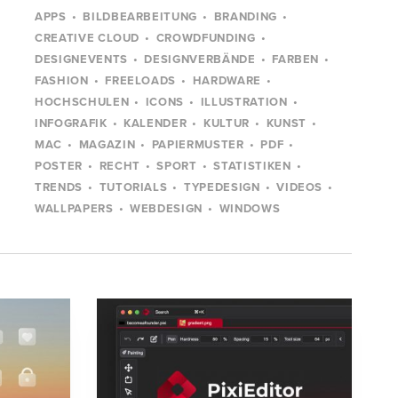
APPS
BILDBEARBEITUNG
BRANDING
CREATIVE CLOUD
CROWDFUNDING
DESIGNEVENTS
DESIGNVERBÄNDE
FARBEN
FASHION
FREELOADS
HARDWARE
HOCHSCHULEN
ICONS
ILLUSTRATION
INFOGRAFIK
KALENDER
KULTUR
KUNST
MAC
MAGAZIN
PAPIERMUSTER
PDF
POSTER
RECHT
SPORT
STATISTIKEN
TRENDS
TUTORIALS
TYPEDESIGN
VIDEOS
WALLPAPERS
WEBDESIGN
WINDOWS