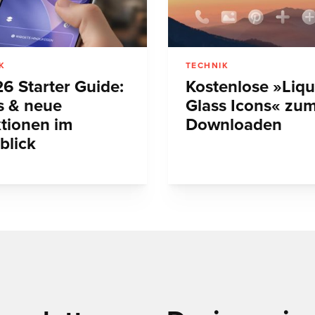
K
TECHNIK
26 Starter Guide:
Kostenlose »Liqu
s & neue
Glass Icons« zu
tionen im
Downloaden
blick