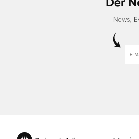
Der N
News, E