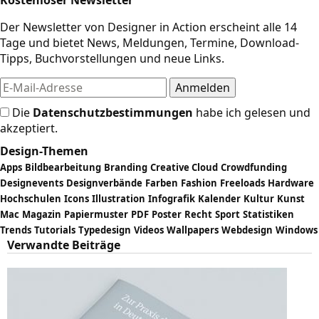
Kostenloser Newsletter
Der Newsletter von Designer in Action erscheint alle 14
Tage und bietet News, Meldungen, Termine, Download-
Tipps, Buchvorstellungen und neue Links.
Die
Datenschutzbestimmungen
habe ich gelesen und
akzeptiert.
Design-Themen
Apps
Bildbearbeitung
Branding
Creative Cloud
Crowdfunding
Designevents
Designverbände
Farben
Fashion
Freeloads
Hardware
Hochschulen
Icons
Illustration
Infografik
Kalender
Kultur
Kunst
Mac
Magazin
Papiermuster
PDF
Poster
Recht
Sport
Statistiken
Trends
Tutorials
Typedesign
Videos
Wallpapers
Webdesign
Windows
Verwandte Beiträge