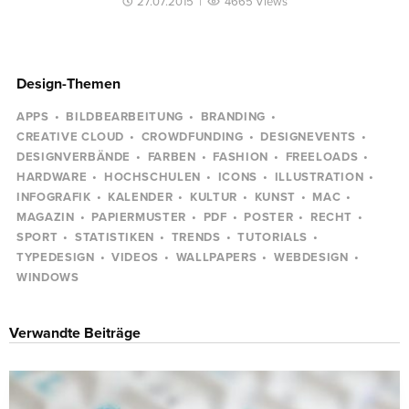
27.07.2015
|
4665 Views
Design-Themen
APPS
BILDBEARBEITUNG
BRANDING
CREATIVE CLOUD
CROWDFUNDING
DESIGNEVENTS
DESIGNVERBÄNDE
FARBEN
FASHION
FREELOADS
HARDWARE
HOCHSCHULEN
ICONS
ILLUSTRATION
INFOGRAFIK
KALENDER
KULTUR
KUNST
MAC
MAGAZIN
PAPIERMUSTER
PDF
POSTER
RECHT
SPORT
STATISTIKEN
TRENDS
TUTORIALS
TYPEDESIGN
VIDEOS
WALLPAPERS
WEBDESIGN
WINDOWS
Verwandte Beiträge