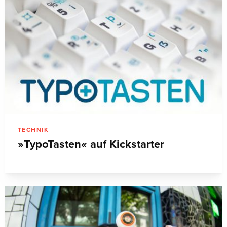
TECHNIK
»TypoTasten« auf Kickstarter