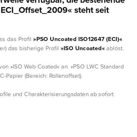
erweile verfügbar, die bestehende
»ECI_Offset_2009« steht seit
ss das Profil
»PSO Uncoated ISO12647 (ECI)«
r) das bisherige Profil
»ISO Uncoated«
ablöst.
e von »ISO Web Coated« an. »PSO LWC Standard
C-Papier (Bereich: Rollenoffset).
file und Charakterisierungsdaten ab sofort