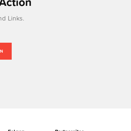
Action
d Links.