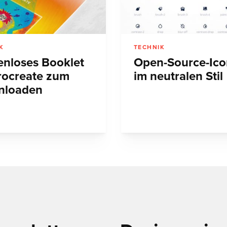
K
TECHNIK
enloses Booklet
Open-Source-Ico
rocreate zum
im neutralen Stil
nloaden