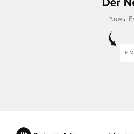
Der N
News, E