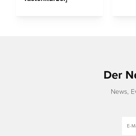
Der N
News, E