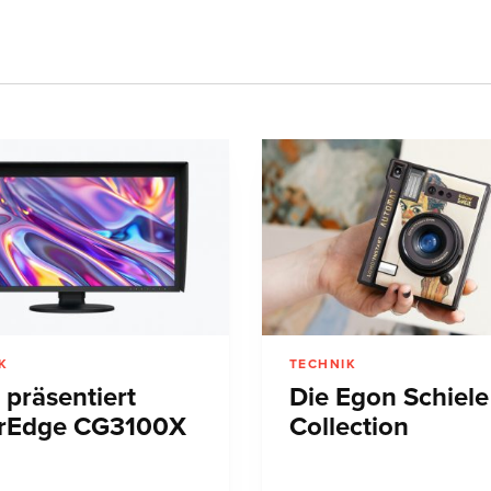
K
TECHNIK
 präsentiert
Die Egon Schiele
rEdge CG3100X
Collection