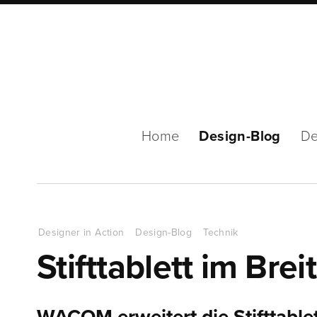
Home
Design-Blog
De
Designer in Action
Design-Blog
Technik
Stifttablett im Brei