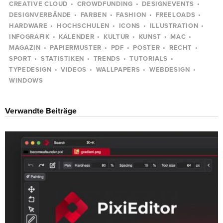
CREATIVE CLOUD
CROWDFUNDING
DESIGNEVENTS
DESIGNVERBÄNDE
FARBEN
FASHION
FREELOADS
HARDWARE
HOCHSCHULEN
ICONS
ILLUSTRATION
INFOGRAFIK
KALENDER
KULTUR
KUNST
MAC
MAGAZIN
PAPIERMUSTER
PDF
POSTER
RECHT
SPORT
STATISTIKEN
TRENDS
TUTORIALS
TYPEDESIGN
VIDEOS
WALLPAPERS
WEBDESIGN
WINDOWS
Verwandte Beiträge