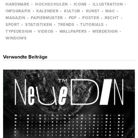
HARDWARE
HOCHSCHULEN
ICONS
ILLUSTRATION
INFOGRAFIK
KALENDER
KULTUR
KUNST
MAC
MAGAZIN
PAPIERMUSTER
PDF
POSTER
RECHT
SPORT
STATISTIKEN
TRENDS
TUTORIALS
TYPEDESIGN
VIDEOS
WALLPAPERS
WEBDESIGN
WINDOWS
Verwandte Beiträge