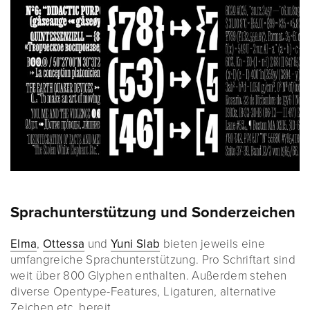
Sprachunterstützung und Sonderzeichen
Elma
,
Ottessa
und
Yuni Slab
bieten jeweils eine
umfangreiche Sprachunterstützung. Pro Schriftart sind
weit über 800 Glyphen enthalten. Außerdem stehen
diverse Opentype-Features, Ligaturen, alternative
Zeichen etc. bereit.