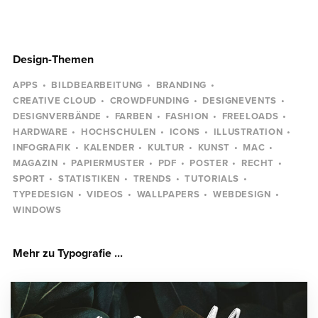
Design-Themen
APPS
BILDBEARBEITUNG
BRANDING
CREATIVE CLOUD
CROWDFUNDING
DESIGNEVENTS
DESIGNVERBÄNDE
FARBEN
FASHION
FREELOADS
HARDWARE
HOCHSCHULEN
ICONS
ILLUSTRATION
INFOGRAFIK
KALENDER
KULTUR
KUNST
MAC
MAGAZIN
PAPIERMUSTER
PDF
POSTER
RECHT
SPORT
STATISTIKEN
TRENDS
TUTORIALS
TYPEDESIGN
VIDEOS
WALLPAPERS
WEBDESIGN
WINDOWS
Mehr zu Typografie ...