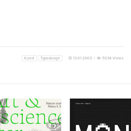
Kunst
Typedesign
13.01.2003
|
5034 Views