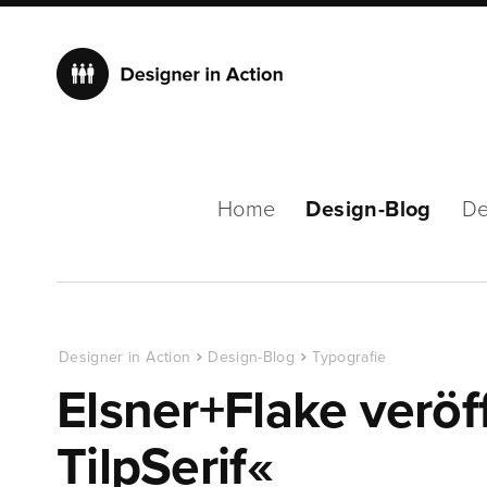
Home
Design-Blog
De
Designer in Action
Design-Blog
Typografie
Elsner+Flake veröf
TilpSerif«