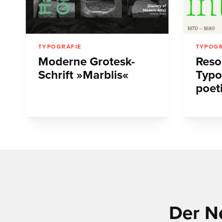
TYPOGRAFIE
TYPOGR
Moderne Grotesk-
Reso
Schrift »Marblis«
Typo
poet
Der N