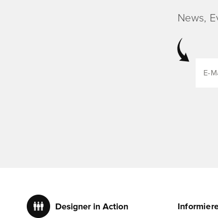
News, E
Informier