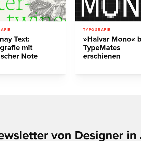
AFIE
TYPOGRAFIE
nay Text:
»Halvar Mono« b
grafie mit
TypeMates
ischer Note
erschienen
ewsletter von Designer in 