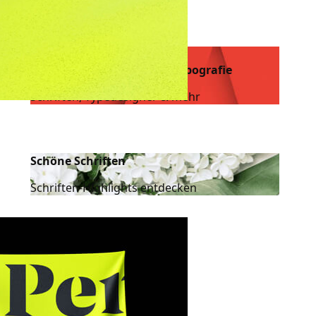
Design-Resources:
181 hilfreiche Quellen zu Typografie
Schriften, Typedesigner & mehr
Schöne Schriften
Schriften-Highlights entdecken