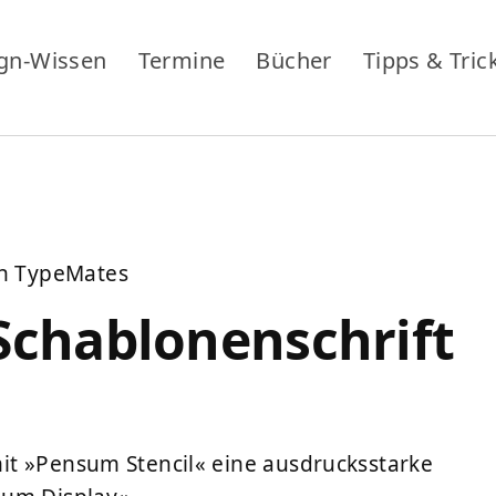
gn-Wissen
Termine
Bücher
Tipps & Tric
on TypeMates
Schablonenschrift
it »Pensum Stencil« eine ausdrucksstarke