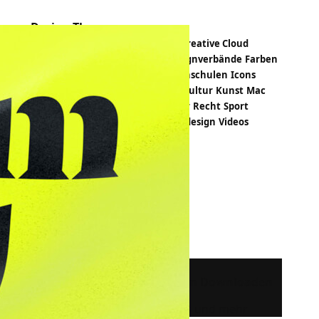
Design-Themen
Apps
Bildbearbeitung
Branding
Creative Cloud
Crowdfunding
Designevents
Designverbände
Farben
Fashion
Freeloads
Hardware
Hochschulen
Icons
Illustration
Infografik
Kalender
Kultur
Kunst
Mac
Magazin
Papiermuster
PDF
Poster
Recht
Sport
Statistiken
Trends
Tutorials
Typedesign
Videos
Wallpapers
Webdesign
Windows
Mehr zu Typografie ...
Free Fonts:
382 kostenlose Schriften zum Downloaden
Ausgesuchte Fonts des Jahres und mehr