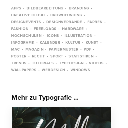
APPS
BILDBEARBEITUNG
BRANDING
CREATIVE CLOUD
CROWDFUNDING
DESIGNEVENTS
DESIGNVERBÄNDE
FARBEN
FASHION
FREELOADS
HARDWARE
HOCHSCHULEN
ICONS
ILLUSTRATION
INFOGRAFIK
KALENDER
KULTUR
KUNST
MAC
MAGAZIN
PAPIERMUSTER
PDF
POSTER
RECHT
SPORT
STATISTIKEN
TRENDS
TUTORIALS
TYPEDESIGN
VIDEOS
WALLPAPERS
WEBDESIGN
WINDOWS
Mehr zu Typografie ...