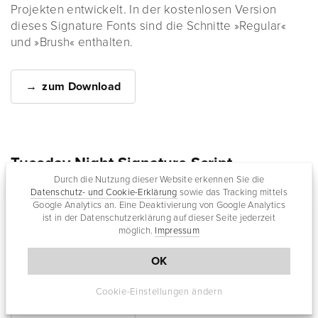
Projekten entwickelt. In der kostenlosen Version
dieses Signature Fonts sind die Schnitte »Regular«
und »Brush« enthalten.
zum Download
Tuesday Night Signature Script
Durch die Nutzung dieser Website erkennen Sie die
Datenschutz- und Cookie-Erklärung
sowie das Tracking mittels
Google Analytics an. Eine Deaktivierung von Google Analytics
ist in der Datenschutzerklärung auf dieser Seite jederzeit
Eine persönliche Note verleiht auch die Schriftart
möglich.
Impressum
»Tuesday Night«. Der Font mit der »Personal License«
kann kostenlos heruntergeladen werden:
OK
Cookie-Einstellungen ändern
zum Download