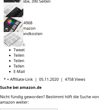
Geb. Ausgabe, 390 Seiten
Verlag:
Rheinwerk
ISBN:
9783836274968
Tipp: Bei Amazon
ohne Versandkosten
bestellen*
Teilen:
Tweet
Teilen
Teilen
Teilen
E-Mail
* =
Affiliate-Link
|
05.11.2020
|
4758 Views
Suche bei amazon.de
Nicht fündig geworden? Bestimmt hilft die Suche von
amazon weiter: