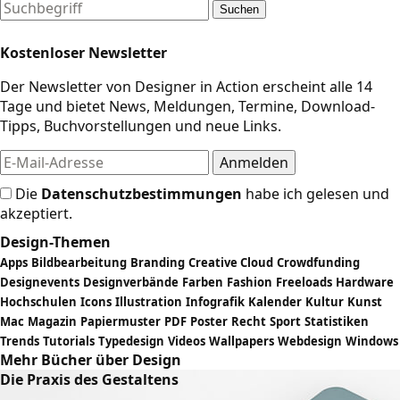
Suchen
Kostenloser Newsletter
Der Newsletter von Designer in Action erscheint alle 14
Tage und bietet News, Meldungen, Termine, Download-
Tipps, Buchvorstellungen und neue Links.
Die
Datenschutzbestimmungen
habe ich gelesen und
akzeptiert.
Design-Themen
Apps
Bildbearbeitung
Branding
Creative Cloud
Crowdfunding
Designevents
Designverbände
Farben
Fashion
Freeloads
Hardware
Hochschulen
Icons
Illustration
Infografik
Kalender
Kultur
Kunst
Mac
Magazin
Papiermuster
PDF
Poster
Recht
Sport
Statistiken
Trends
Tutorials
Typedesign
Videos
Wallpapers
Webdesign
Windows
Mehr Bücher über Design
Die Praxis des Gestaltens