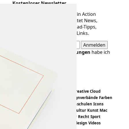
Kostenloser Newsletter
Der Newsletter von Designer in Action
erscheint alle 14 Tage und bietet News,
Meldungen, Termine, Download-Tipps,
Buchvorstellungen und neue Links.
Die
Datenschutzbestimmungen
habe ich
gelesen und akzeptiert.
Design-Themen
Apps
Bildbearbeitung
Branding
Creative Cloud
Crowdfunding
Designevents
Designverbände
Farben
Fashion
Freeloads
Hardware
Hochschulen
Icons
Illustration
Infografik
Kalender
Kultur
Kunst
Mac
Magazin
Papiermuster
PDF
Poster
Recht
Sport
Statistiken
Trends
Tutorials
Typedesign
Videos