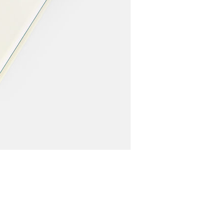
Wallpapers
Webdesign
Windows
Mehr Bücher über Design
Layout Basics
12819 Views
Making Fonts!
10864 Views