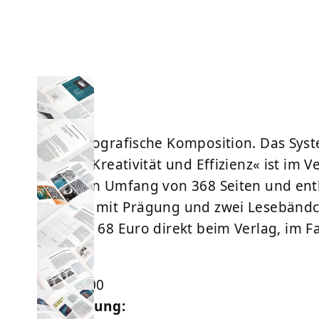
»Die typografische Komposition. Das Sys
für Ihre Kreativität und Effizienz« ist i
hat einen Umfang von 368 Seiten und ent
Einband mit Prägung und zwei Lesebändche
kann für 68 Euro direkt beim
Verlag
, im 
Preis:
EUR 68,00
Ausführung: