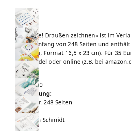
»Ins Freie! Draußen zeichnen« ist im Ver
einen Umfang von 248 Seiten und enthält
Flexcover, Format 16,5 x 23 cm). Für 35 E
Fachhandel oder online (z.B. bei
amazon.
Preis:
EUR 35,00
Ausführung:
Flexcover, 248 Seiten
Verlag:
Hermann Schmidt
ISBN: