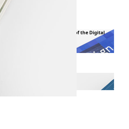
Wallpapers
Webdesign
Windows
Mehr Bücher über Design
Web Design. The Evolution of the Digital
World 1990 – Today
10891 Views
Das ABC der Typografie
9093 Views