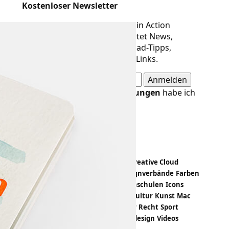
Kostenloser Newsletter
Der Newsletter von Designer in Action
erscheint alle 14 Tage und bietet News,
Meldungen, Termine, Download-Tipps,
Buchvorstellungen und neue Links.
Die
Datenschutzbestimmungen
habe ich
gelesen und akzeptiert.
Design-Themen
Apps
Bildbearbeitung
Branding
Creative Cloud
Crowdfunding
Designevents
Designverbände
Farben
Fashion
Freeloads
Hardware
Hochschulen
Icons
Illustration
Infografik
Kalender
Kultur
Kunst
Mac
Magazin
Papiermuster
PDF
Poster
Recht
Sport
Statistiken
Trends
Tutorials
Typedesign
Videos