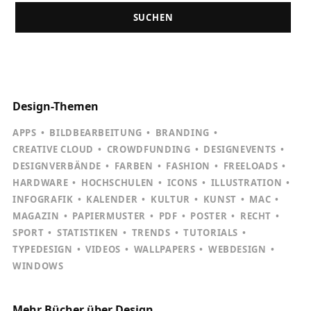
SUCHEN
Design-Themen
APPS
BILDBEARBEITUNG
BRANDING
CREATIVE CLOUD
CROWDFUNDING
DESIGNEVENTS
DESIGNVERBÄNDE
FARBEN
FASHION
FREELOADS
HARDWARE
HOCHSCHULEN
ICONS
ILLUSTRATION
INFOGRAFIK
KALENDER
KULTUR
KUNST
MAC
MAGAZIN
PAPIERMUSTER
PDF
POSTER
RECHT
SPORT
STATISTIKEN
TRENDS
TUTORIALS
TYPEDESIGN
VIDEOS
WALLPAPERS
WEBDESIGN
WINDOWS
Mehr Bücher über Design