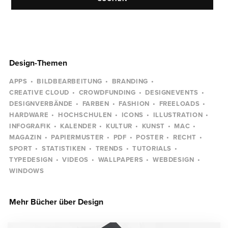
Design-Themen
APPS
BILDBEARBEITUNG
BRANDING
CREATIVE CLOUD
CROWDFUNDING
DESIGNEVENTS
DESIGNVERBÄNDE
FARBEN
FASHION
FREELOADS
HARDWARE
HOCHSCHULEN
ICONS
ILLUSTRATION
INFOGRAFIK
KALENDER
KULTUR
KUNST
MAC
MAGAZIN
PAPIERMUSTER
PDF
POSTER
RECHT
SPORT
STATISTIKEN
TRENDS
TUTORIALS
TYPEDESIGN
VIDEOS
WALLPAPERS
WEBDESIGN
WINDOWS
Mehr Bücher über Design