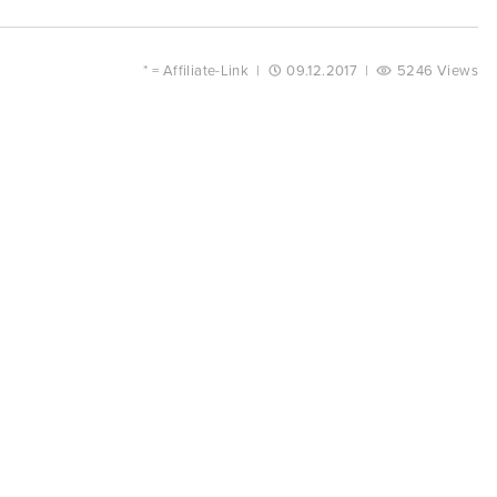
* =
Affiliate-Link
|
09.12.2017
|
5246 Views