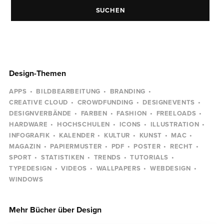
SUCHEN
Design-Themen
APPS
BILDBEARBEITUNG
BRANDING
CREATIVE CLOUD
CROWDFUNDING
DESIGNEVENTS
DESIGNVERBÄNDE
FARBEN
FASHION
FREELOADS
HARDWARE
HOCHSCHULEN
ICONS
ILLUSTRATION
INFOGRAFIK
KALENDER
KULTUR
KUNST
MAC
MAGAZIN
PAPIERMUSTER
PDF
POSTER
RECHT
SPORT
STATISTIKEN
TRENDS
TUTORIALS
TYPEDESIGN
VIDEOS
WALLPAPERS
WEBDESIGN
WINDOWS
Mehr Bücher über Design