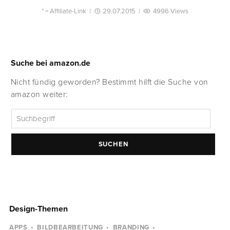
* =
Affiliate-Link
|
29.07.2015
|
4996 Views
Suche bei amazon.de
Nicht fündig geworden? Bestimmt hilft die Suche von
amazon weiter:
SUCHEN
Design-Themen
APPS
BILDBEARBEITUNG
BRANDING