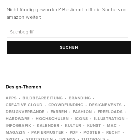
Nicht fündig geworden? Bestimmt hilft die Suche von
amazon weiter:
SUCHEN
Design-Themen
APPS
BILDBEARBEITUNG
BRANDING
CREATIVE CLOUD
CROWDFUNDING
DESIGNEVENTS
DESIGNVERBÄNDE
FARBEN
FASHION
FREELOADS
HARDWARE
HOCHSCHULEN
ICONS
ILLUSTRATION
INFOGRAFIK
KALENDER
KULTUR
KUNST
MAC
MAGAZIN
PAPIERMUSTER
PDF
POSTER
RECHT
SPORT
STATISTIKEN
TRENDS
TUTORIALS