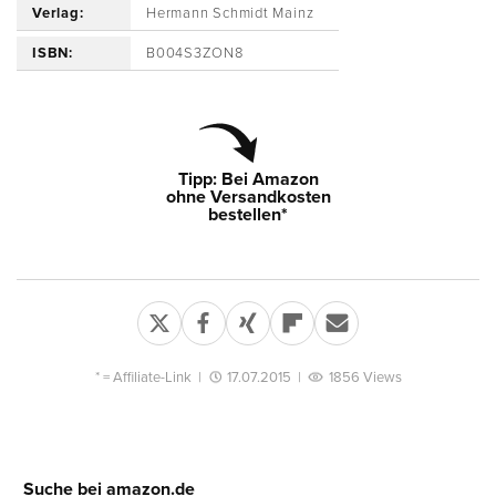
Verlag:
Hermann Schmidt Mainz
ISBN:
B004S3ZON8
Tipp: Bei Amazon
ohne Versandkosten
bestellen*
* =
Affiliate-Link
|
17.07.2015
|
1856 Views
Suche bei amazon.de