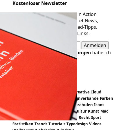
Kostenloser Newsletter
Der Newsletter von Designer in Action
erscheint alle 14 Tage und bietet News,
Meldungen, Termine, Download-Tipps,
Buchvorstellungen und neue Links.
Die
Datenschutzbestimmungen
habe ich
gelesen und akzeptiert.
Design-Themen
Apps
Bildbearbeitung
Branding
Creative Cloud
Crowdfunding
Designevents
Designverbände
Farben
Fashion
Freeloads
Hardware
Hochschulen
Icons
Illustration
Infografik
Kalender
Kultur
Kunst
Mac
Magazin
Papiermuster
PDF
Poster
Recht
Sport
Statistiken
Trends
Tutorials
Typedesign
Videos