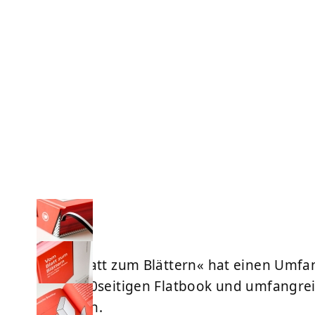
»Vom Blatt zum Blättern« hat einen Umfa
einem 20seitigen Flatbook und umfangrei
erhältlich.