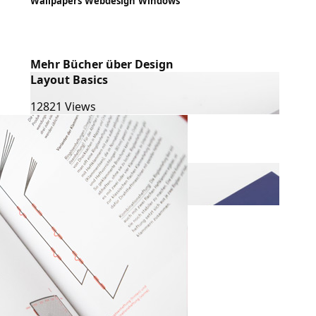
Wallpapers
Webdesign
Windows
Mehr Bücher über Design
Layout Basics
12821 Views
Making Fonts!
10864 Views