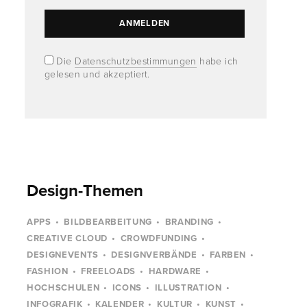
Die
Datenschutzbestimmungen
habe ich
gelesen und akzeptiert.
Design-Themen
APPS
BILDBEARBEITUNG
BRANDING
CREATIVE CLOUD
CROWDFUNDING
DESIGNEVENTS
DESIGNVERBÄNDE
FARBEN
FASHION
FREELOADS
HARDWARE
HOCHSCHULEN
ICONS
ILLUSTRATION
INFOGRAFIK
KALENDER
KULTUR
KUNST