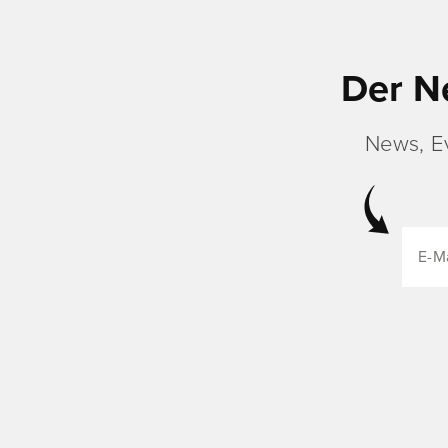
Der N
News, E