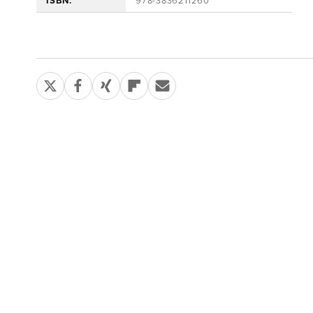
ISBN:
978-3836211260